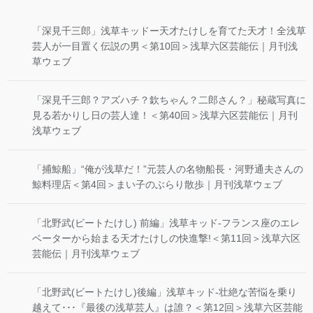
「深見千三郎」浅草キッドー天才たけしを育てた天才！全浅草
芸人が一目置く伝説の男＜第10回＞浅草六区芸能伝｜月刊浅
草ウェブ
「深見千三郎？アズハチ？欽ちゃん？二郎さん？」秘蔵写真に
見る若かりし日の芸人達！＜第40回＞浅草六区芸能伝｜月刊
浅草ウェブ
「捕鯨船」“俺が浅草だ！”元芸人の名物船長・河野通夫さんの
鯨料理店＜第4回＞まい子のぶらり散歩｜月刊浅草ウェブ
「北野武(ビートたけし) 前編」浅草キッド-フランス座のエレ
ベーターから始まる天才たけしの快進撃!＜第11回＞浅草六区
芸能伝｜月刊浅草ウェブ
「北野武(ビートたけし)後編」浅草キッド-壮絶な苦悩を乗り
越えて･･･『最後の浅草芸人』は誰？＜第12回＞浅草六区芸能