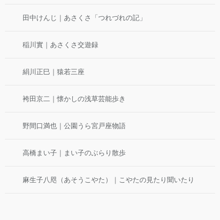
田中けんじ｜あさくさ「つれづれの記」
稲川實｜あさくさ交遊録
絹川正巳｜猿若三座
袴田京二｜懐かしの浅草芸能歩き
野間口満也｜公園うら宮戸座物語
高橋まい子｜まい子のぶらり散歩
麻生子八咫（あそうこやた）｜こやたの見たり聞いたり