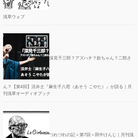
浅草ウェブ
深見千三郎？アズハチ？欽ちゃん？二郎さ
ん？【第4回】活弁士『麻生子八咫（あそう こやた）』が語る｜月
刊浅草オーディオブック
つれづれの記＜第7回＞田中けんじ｜月刊浅