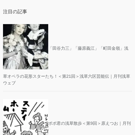
注目の記事
「田谷力三」「藤原義江」「町田金嶺」浅
草オペラの花形スターたち！＜第21回＞浅草六区芸能伝｜月刊浅草
ウェブ
ポポ君の浅草散歩＜第9回＞原えつお｜月刊