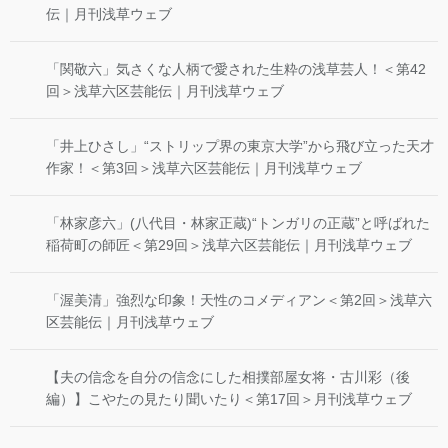
伝｜月刊浅草ウェブ
「関敬六」気さくな人柄で愛された生粋の浅草芸人！＜第42
回＞浅草六区芸能伝｜月刊浅草ウェブ
「井上ひさし」“ストリップ界の東京大学”から飛び立った天才
作家！＜第3回＞浅草六区芸能伝｜月刊浅草ウェブ
「林家彦六」(八代目・林家正蔵)“トンガリの正蔵”と呼ばれた
稲荷町の師匠＜第29回＞浅草六区芸能伝｜月刊浅草ウェブ
「渥美清」強烈な印象！天性のコメディアン＜第2回＞浅草六
区芸能伝｜月刊浅草ウェブ
【夫の信念を自分の信念にした相撲部屋女将・古川彩（後
編）】こやたの見たり聞いたり＜第17回＞月刊浅草ウェブ