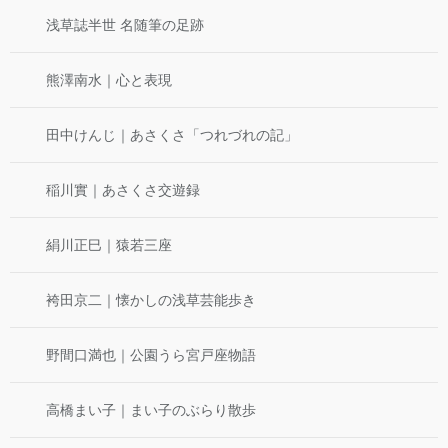
浅草誌半世 名随筆の足跡
熊澤南水｜心と表現
田中けんじ｜あさくさ「つれづれの記」
稲川實｜あさくさ交遊録
絹川正巳｜猿若三座
袴田京二｜懐かしの浅草芸能歩き
野間口満也｜公園うら宮戸座物語
高橋まい子｜まい子のぶらり散歩