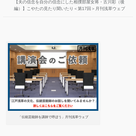
【夫の信念を自分の信念にした相撲部屋女将・古川彩（後
編）】こやたの見たり聞いたり＜第17回＞月刊浅草ウェブ
「伝統芸能師を講師で呼ぼう」月刊浅草ウェブ