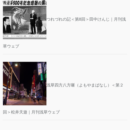
つれづれの記＜第8回＞田中けんじ｜月刊浅
草ウェブ
浅草四方八方噺（よもやまばなし）＜第２
回＞松井天遊｜月刊浅草ウェブ