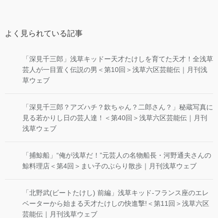
よく見られている記事
「深見千三郎」浅草キッドー天才たけしを育てた天才！全浅草
芸人が一目置く伝説の男＜第10回＞浅草六区芸能伝｜月刊浅
草ウェブ
「深見千三郎？アズハチ？欽ちゃん？二郎さん？」秘蔵写真に
見る若かりし日の芸人達！＜第40回＞浅草六区芸能伝｜月刊
浅草ウェブ
「捕鯨船」“俺が浅草だ！”元芸人の名物船長・河野通夫さんの
鯨料理店＜第4回＞まい子のぶらり散歩｜月刊浅草ウェブ
「北野武(ビートたけし) 前編」浅草キッド-フランス座のエレ
ベーターから始まる天才たけしの快進撃!＜第11回＞浅草六区
芸能伝｜月刊浅草ウェブ