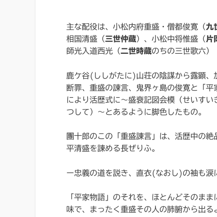
主な配役は、小松内府重盛・僧都俊寛（
九
相国清盛（
三世仲蔵
）、小松中将惟盛（
片
師光入道西光（
二世時蔵
のちの三世歌六）
鹿ケ谷(ししがたに)山荘の陰謀から露顕、
断罪、重盛の諫言、鬼界ヶ島の俊寛と「平
により活歴式に～盛衰記図会模（せいすい
つして）～とあるように脚色したもの。
團十郎のこの「重盛諌言」は、活歴中の絶
平清盛を諫める長ぜりふ。
ー忠義の道を説き、直衣(なおし)の袖も涙
「平家物語」のそれを、ほとんどそのまま
味で、まったく重盛その人の肺腑から出る