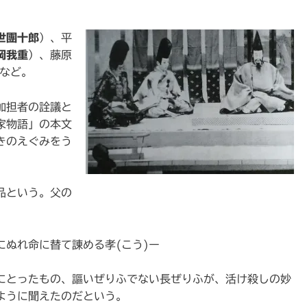
世團十郎
）、平
岡我重
）、藤原
 など。
加担者の詮議と
家物語」の本文
きのえぐみをう
品という。父の
にぬれ命に替て諌める孝(こう)ー
にとったもの、謳いぜりふでない長ぜりふが、活け殺しの妙
ように聞えたのだという。