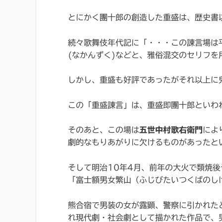
とにかく團十郎の創造した重盛は、歴史書
続々歌舞伎年代記に「・・・この諌言場は
(なかんずく)などと、雅俗混交のセリフ
しかし、重盛も好評であったがそれ以上に
この「重盛諌言」は、重盛即團十郎といわ
そのあと、この場は
五世中村歌右衛門
によ
劇的なもりあがりに欠けるものがあったと
そして明治10年4月、前年の大火で類焼
「富士額男女繁山（ふじびたいつくばのし
熊合宿で男装の女が露顕、警察に引かれた
れ現代劇・社会劇として描かれた作品で、