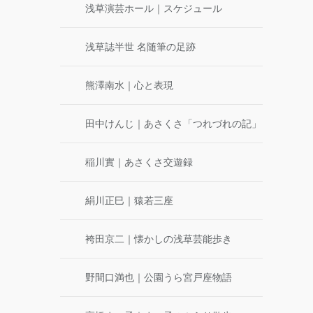
浅草演芸ホール｜スケジュール
浅草誌半世 名随筆の足跡
熊澤南水｜心と表現
田中けんじ｜あさくさ「つれづれの記」
稲川實｜あさくさ交遊録
絹川正巳｜猿若三座
袴田京二｜懐かしの浅草芸能歩き
野間口満也｜公園うら宮戸座物語