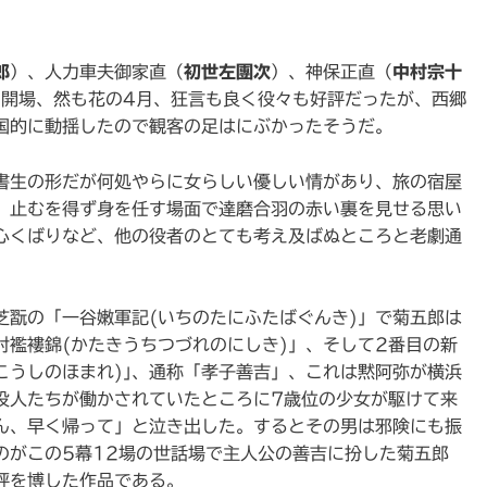
郎
）、人力車夫御家直（
初世左團次
）、神保正直（
中村宗十
初開場、然も花の4月、狂言も良く役々も好評だったが、西郷
国的に動揺したので観客の足はにぶかったそうだ。
書生の形だが何処やらに女らしい優しい情があり、旅の宿屋
、止むを得ず身を任す場面で達磨合羽の赤い裏を見せる思い
心くばりなど、他の役者のとても考え及ばぬところと老劇通
芝翫の「一谷嫩軍記(いちのたにふたばぐんき)」で菊五郎は
討襤褸錦(かたきうちつづれのにしき)」、そして2番目の新
こうしのほまれ)｣、通称「孝子善吉」、これは黙阿弥が横浜
役人たちが働かされていたところに7歳位の少女が駆けて来
ん、早く帰って」と泣き出した。するとその男は邪険にも振
のがこの5幕12場の世話場で主人公の善吉に扮した菊五郎
評を博した作品である。