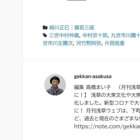
絹川正巳｜猿若三座
三世中村仲蔵
,
中村宗十郎
,
九世市川團
世市川左團次
,
河竹黙阿弥
,
片岡我重
gekkan-asakusa
編集 高橋まい子 （月刊浅
に！】 浅草の大衆文化や大
化しました。新型コロナで大
に！ 月刊浅草ウェブは、下
ど、過去と現在のさまざまな
https://note.com/gekka