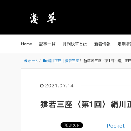
Home
記事一覧
月刊浅草とは
新着情報
定期購
ホーム
/
絹川正巳｜猿若三座
/
猿若三座〈第1回〉絹川正
2021.07.14
猿若三座〈第1回〉絹川
Pocket