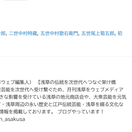
十郎
,
二世中村時蔵
,
五世中村歌右衛門
,
五世尾上菊五郎
,
初
草ウェブ編集人） 【浅草の伝統を次世代へつなぐ架け橋
衆芸能を次世代へ受け繋ぐため、月刊浅草をウェブメディア
きな影響を受けている浅草の地元商店会や、大衆芸能を元気
町・浅草周辺の永い歴史と江戸伝統芸能・浅草を綴る文化な
情報を掲載しております。 ブログやっています！
n_asakusa