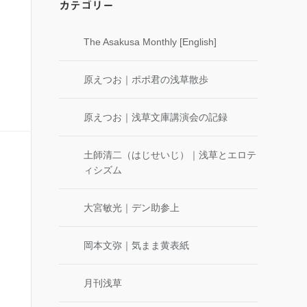
カテゴリー
The Asakusa Monthly [English]
原えつお｜ポポ君の浅草散歩
原えつお｜浅草文庫講演会の記録
土師清二（はじせいじ）｜浅草とエロテ
ィシズム
大宮敏光｜デン助参上
岡本文弥｜気まま黄表紙
月刊浅草