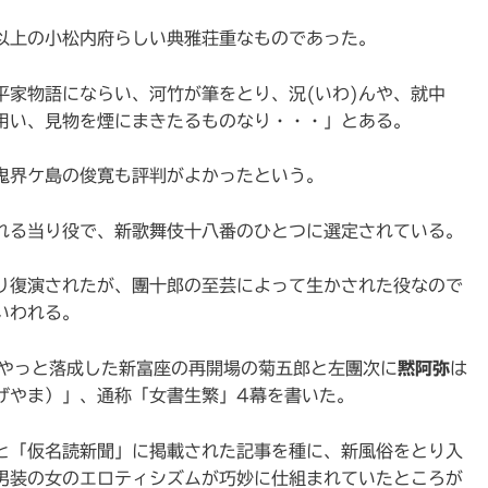
以上の小松内府らしい典雅荘重なものであった。
平家物語にならい、河竹が筆をとり、況(いわ)んや、就中
を用い、見物を煙にまきたるものなり・・・」とある。
鬼界ケ島の俊寛も評判がよかったという。
れる当り役で、新歌舞伎十八番のひとつに選定されている。
り復演されたが、團十郎の至芸によって生かされた役なので
いわれる。
後やっと落成した新富座の再開場の菊五郎と左團次に
黙阿弥
は
げやま）」、通称「女書生繁」4幕を書いた。
と「仮名読新聞」に掲載された記事を種に、新風俗をとり入
男装の女のエロティシズムが巧妙に仕組まれていたところが