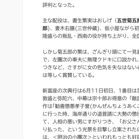
評判となった。
主な配役は、書生繁実はおしげ（
五世菊五
郎
)、妻木右膳(三世仲蔵)、仮小屋ながら
隆盛らの叛乱・西南の役が持ち上がり、全
しかし菊五郎の繁は、ざんぎり頭にて一見
で、左團次の車夫に無理クドキに口説かれ
つきなど、さすがに女の色気を失なはない
は等しく賞賛している。
新富座の次興行は6月11日初日、1番目は
敦盛と弥陀六、中幕は宗十郎お得意の「敵
作は｢勧善懲悪孝子誉(かんぜんちょうあく
に行った時、海岸通りの道普請に大勢の懲
て、人相の悪い男にすがりつき、「お父さ
り払った、という光景を目撃し立案された
は、＜明治の小團次＞といわれもっとも好