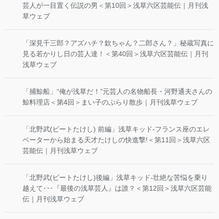
芸人が一目置く伝説の男＜第10回＞浅草六区芸能伝｜月刊浅
草ウェブ
「深見千三郎？アズハチ？欽ちゃん？二郎さん？」秘蔵写真に
見る若かりし日の芸人達！＜第40回＞浅草六区芸能伝｜月刊
浅草ウェブ
「捕鯨船」“俺が浅草だ！”元芸人の名物船長・河野通夫さんの
鯨料理店＜第4回＞まい子のぶらり散歩｜月刊浅草ウェブ
「北野武(ビートたけし) 前編」浅草キッド-フランス座のエレ
ベーターから始まる天才たけしの快進撃!＜第11回＞浅草六区
芸能伝｜月刊浅草ウェブ
「北野武(ビートたけし)後編」浅草キッド-壮絶な苦悩を乗り
越えて･･･『最後の浅草芸人』は誰？＜第12回＞浅草六区芸能
伝｜月刊浅草ウェブ