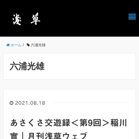
ホーム
/
六浦光雄
六浦光雄
2021.08.18
あさくさ交遊録＜第9回＞稲川
實｜月刊浅草ウェブ