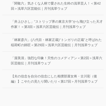
「関敬六」気さくな人柄で愛された生粋の浅草芸人！＜第42
回＞浅草六区芸能伝｜月刊浅草ウェブ
「井上ひさし」“ストリップ界の東京大学”から飛び立った天才
作家！＜第3回＞浅草六区芸能伝｜月刊浅草ウェブ
「林家彦六」(八代目・林家正蔵)“トンガリの正蔵”と呼ばれた
稲荷町の師匠＜第29回＞浅草六区芸能伝｜月刊浅草ウェブ
「渥美清」強烈な印象！天性のコメディアン＜第2回＞浅草六
区芸能伝｜月刊浅草ウェブ
【夫の信念を自分の信念にした相撲部屋女将・古川彩（後
編）】こやたの見たり聞いたり＜第17回＞月刊浅草ウェブ