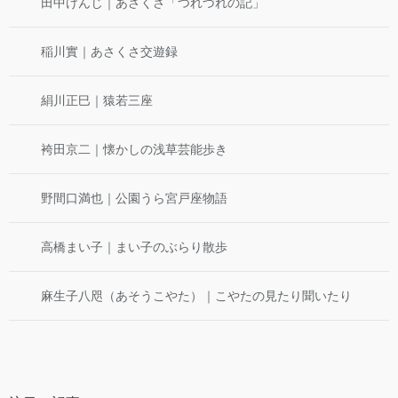
田中けんじ｜あさくさ「つれづれの記」
稲川實｜あさくさ交遊録
絹川正巳｜猿若三座
袴田京二｜懐かしの浅草芸能歩き
野間口満也｜公園うら宮戸座物語
高橋まい子｜まい子のぶらり散歩
麻生子八咫（あそうこやた）｜こやたの見たり聞いたり