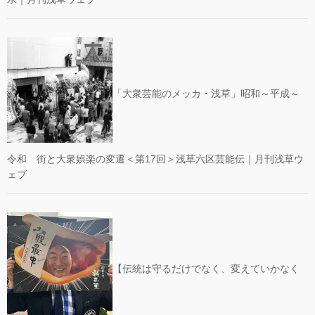
「大衆芸能のメッカ・浅草」昭和～平成～
令和 街と大衆娯楽の変遷＜第17回＞浅草六区芸能伝｜月刊浅草ウ
ェブ
【伝統は守るだけでなく、変えていかなく