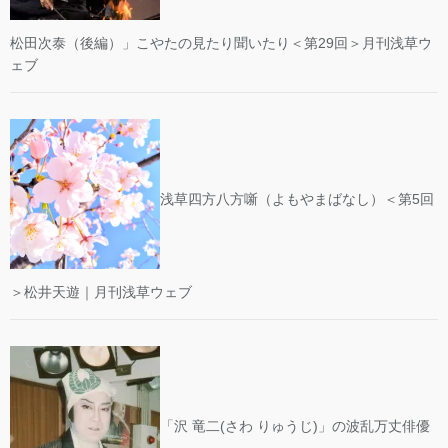
松田次泰（後編）」こやたの見たり聞いたり＜第29回＞月刊浅草ウ
ェブ
浅草四方八方噺（よもやまばなし）＜第5回
＞松井天遊｜月刊浅草ウェブ
「沢 竜二(さわ りゅうじ)」の波乱万丈俳優