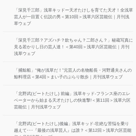
「深見千三郎」浅草キッドー天才たけしを育てた天才！全浅草
芸人が一目置く伝説の男＜第10回＞浅草六区芸能伝｜月刊浅
草ウェブ
「深見千三郎？アズハチ？欽ちゃん？二郎さん？」秘蔵写真に
見る若かりし日の芸人達！＜第40回＞浅草六区芸能伝｜月刊
浅草ウェブ
「捕鯨船」“俺が浅草だ！”元芸人の名物船長・河野通夫さんの
鯨料理店＜第4回＞まい子のぶらり散歩｜月刊浅草ウェブ
「北野武(ビートたけし) 前編」浅草キッド-フランス座のエレ
ベーターから始まる天才たけしの快進撃!＜第11回＞浅草六区
芸能伝｜月刊浅草ウェブ
「北野武(ビートたけし)後編」浅草キッド-壮絶な苦悩を乗り
越えて･･･『最後の浅草芸人』は誰？＜第12回＞浅草六区芸能