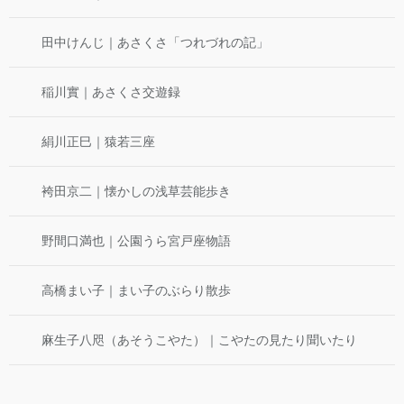
田中けんじ｜あさくさ「つれづれの記」
稲川實｜あさくさ交遊録
絹川正巳｜猿若三座
袴田京二｜懐かしの浅草芸能歩き
野間口満也｜公園うら宮戸座物語
高橋まい子｜まい子のぶらり散歩
麻生子八咫（あそうこやた）｜こやたの見たり聞いたり