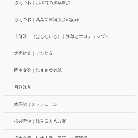
原えつお｜ポポ君の浅草散歩
原えつお｜浅草文庫講演会の記録
土師清二（はじせいじ）｜浅草とエロティシズム
大宮敏光｜デン助参上
岡本文弥｜気まま黄表紙
月刊浅草
木馬館｜スケジュール
松井天遊｜浅草四方八方噺
松倉久幸・松倉由幸｜浅草六区芸能伝