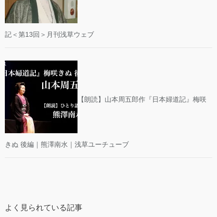
記＜第13回＞月刊浅草ウェブ
【朗読】山本周五郎作『日本婦道記』梅咲
きぬ 後編｜熊澤南水｜浅草ユーチューブ
よく見られている記事