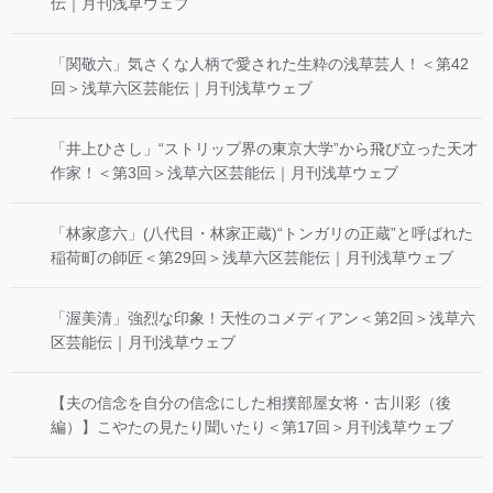
伝｜月刊浅草ウェブ
「関敬六」気さくな人柄で愛された生粋の浅草芸人！＜第42
回＞浅草六区芸能伝｜月刊浅草ウェブ
「井上ひさし」“ストリップ界の東京大学”から飛び立った天才
作家！＜第3回＞浅草六区芸能伝｜月刊浅草ウェブ
「林家彦六」(八代目・林家正蔵)“トンガリの正蔵”と呼ばれた
稲荷町の師匠＜第29回＞浅草六区芸能伝｜月刊浅草ウェブ
「渥美清」強烈な印象！天性のコメディアン＜第2回＞浅草六
区芸能伝｜月刊浅草ウェブ
【夫の信念を自分の信念にした相撲部屋女将・古川彩（後
編）】こやたの見たり聞いたり＜第17回＞月刊浅草ウェブ