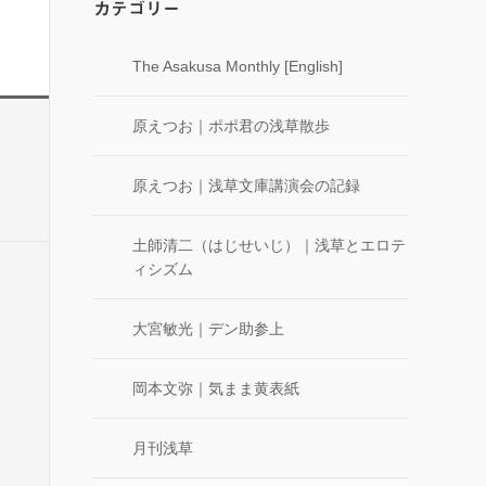
カテゴリー
The Asakusa Monthly [English]
原えつお｜ポポ君の浅草散歩
原えつお｜浅草文庫講演会の記録
土師清二（はじせいじ）｜浅草とエロテ
ィシズム
大宮敏光｜デン助参上
岡本文弥｜気まま黄表紙
月刊浅草