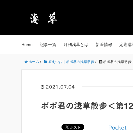
Home
記事一覧
月刊浅草とは
新着情報
定期購
ホーム
/
原えつお｜ポポ君の浅草散歩
/
ポポ君の浅草散歩
2021.07.04
ポポ君の浅草散歩＜第1
Pocket