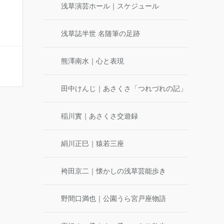
浅草演芸ホール｜スケジュール
浅草誌半世 名随筆の足跡
熊澤南水｜心と表現
田中けんじ｜あさくさ「つれづれの記」
稲川實｜あさくさ交遊録
絹川正巳｜猿若三座
袴田京二｜懐かしの浅草芸能歩き
野間口満也｜公園うら宮戸座物語