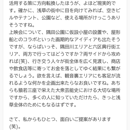
活用する策に方向転換したほうが、よほど現実的で
す。確かに、浅草の街中に目を向けてみれば、空きビ
ルやテナント、公園など、使える場所がけっこうあり
そうですね。
上映会について、隅田公園に仮設小屋の設置や、屋形
船とのコラボといった画期的なアイディアも出たそう
ですが、ならばいっそ、隅田川エリアと六区興行街エ
リア、両方で行ってはどうですか？両サイドから攻め
れば(笑)、行き交う人々が街全体を広く見渡し、商店
や飲食店等に寄ってお金を落としてゆく結果にも繋が
るでしょう。欲を言えば、観音裏エリアにも客足が流
れるような何かを企画出来たらなお良いですね。あち
らも猿若三座で栄えた大衆芸能史における大切な場所
ですから、多くの人に知っていただけたら、きっと浅
草全体のためにもなるはずです。
さて、私からもひとつ、面白いご提案があります
(笑)。