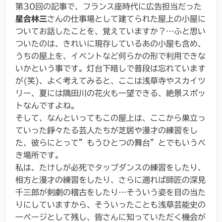
第30回の記事で、フランス座時代に広告担当だった
星合林三
さんの仕事場として建てられた屋上の小屋に
ついてお話したことを、覚えていますか？…ふと思い
ついたのは、きれいに現存しているあの小屋も含め、
うちの屋上を、イベントなど何らかの形で利用できな
いかという事です。灯台下暗しで普段は忘れています
が(笑)、よく考えてみると、ここは浅草寺やスカイツ
リー、夏には隅田川の花火も一望できる、絶景スポッ
トなんですよね。
そして、なんといってもこの屋上は、ここから巣立っ
ていった錚々たる芸人たちが芝居や漫才の練習をし
た、彼らにとって”もうひとつの舞台”とでもいうべ
き場所です。
私は、たけしが必死でタップダンスの練習をしたり、
相方と漫才の練習をしたり、さらに遡れば師匠の深見
千三郎が剣劇の稽古をしたり…そういう姿を目の当た
りにしていますから、そういったことも浅草芸能史の
一ページとして残し、皆さんに知っていただく機会が