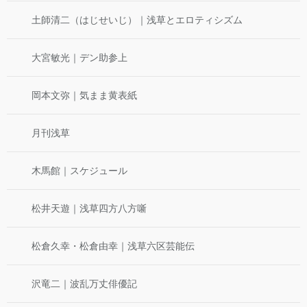
土師清二（はじせいじ）｜浅草とエロティシズム
大宮敏光｜デン助参上
岡本文弥｜気まま黄表紙
月刊浅草
木馬館｜スケジュール
松井天遊｜浅草四方八方噺
松倉久幸・松倉由幸｜浅草六区芸能伝
沢竜二｜波乱万丈俳優記