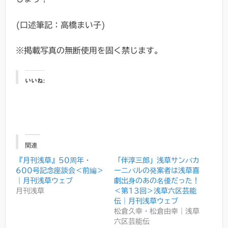
(口述筆記：高橋まい子)
※掲載写真の無断使用を固く禁じます。
いいね:
関連
『月刊浅草』50周年・
「伴淳三郎」浅草サンバカ
600号記念座談会＜前編＞
ーニバルの発案者は浅草喜
｜月刊浅草ウェブ
劇出身のあの名優だった！
月刊浅草
＜第13回＞浅草六区芸能
伝｜月刊浅草ウェブ
松倉久幸・松倉由幸｜浅草
六区芸能伝