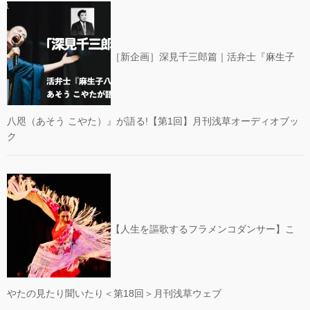
［新企画］深見千三郎篇｜活弁士『麻生子
八咫（あそう こやた）』が語る!【第1回】月刊浅草オーディオブッ
ク
【人生を謳歌するフラメンコダンサー】こ
やたの見たり聞いたり＜第18回＞月刊浅草ウェブ