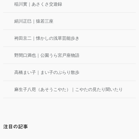
稲川實｜あさくさ交遊録
絹川正巳｜猿若三座
袴田京二｜懐かしの浅草芸能歩き
野間口満也｜公園うら宮戸座物語
高橋まい子｜まい子のぶらり散歩
麻生子八咫（あそうこやた）｜こやたの見たり聞いたり
注目の記事