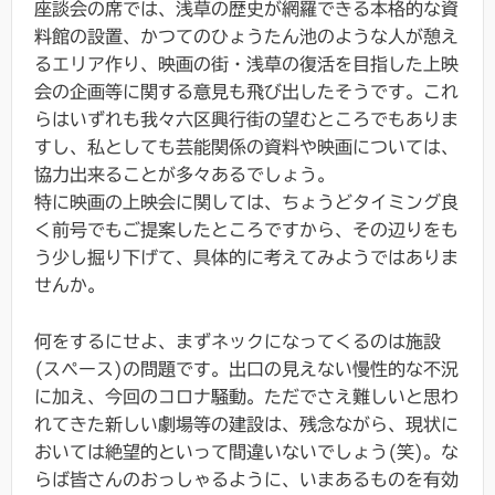
座談会の席では、浅草の歴史が網羅できる本格的な資
料館の設置、かつてのひょうたん池のような人が憩え
るエリア作り、映画の街・浅草の復活を目指した上映
会の企画等に関する意見も飛び出したそうです。これ
らはいずれも我々六区興行街の望むところでもありま
すし、私としても芸能関係の資料や映画については、
協力出来ることが多々あるでしょう。
特に映画の上映会に関しては、ちょうどタイミング良
く前号でもご提案したところですから、その辺りをも
う少し掘り下げて、具体的に考えてみようではありま
せんか。
何をするにせよ、まずネックになってくるのは施設
(スペース)の問題です。出口の見えない慢性的な不況
に加え、今回のコロナ騒動。ただでさえ難しいと思わ
れてきた新しい劇場等の建設は、残念ながら、現状に
おいては絶望的といって間違いないでしょう(笑)。な
らば皆さんのおっしゃるように、いまあるものを有効