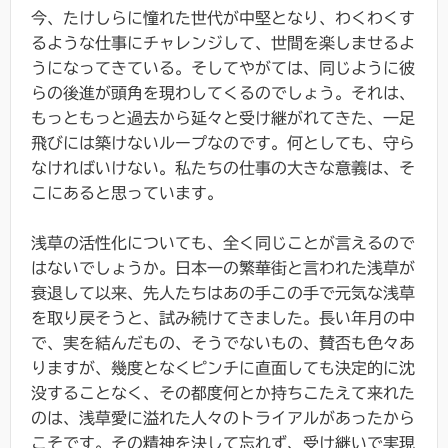
今、たけしらに憧れた世代が中堅となり、わくわくす
るような仕事にチャレンジして、世間を楽しませるよ
うになってきている。そしてやがては、同じように彼
らの後進が頭角を現わしてくるのでしょう。それは、
もっともっと過去から延々と受け継がれてきた、一足
飛びには築けないループなのです。何としても、守ら
なければいけない。私たちの仕事の大きな意義は、そ
こにあると思っています。
浅草の活性化についても、全く同じことが言えるので
はないでしょうか。日本一の繁華街と言われた浅草が
衰退して以来、先人たちはあの手この手で元気な浅草
を取り戻そうと、試み続けてきました。長い年月の中
で、実を結んだもの、そうでないもの、賛否も色々あ
りますが、幾度となくピンチに直面しても決定的に沈
没することなく、その都度何とか持ちこたえて来れた
のは、浅草愛に溢れた人々のトライアルがあったから
こそです。その精神を決して忘れず、受け継いで実現