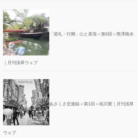
「巡礼・行脚」心と表現＜第6回＞熊澤南水
｜月刊浅草ウェブ
あさくさ交遊録＜第1回＞稲川實｜月刊浅草
ウェブ