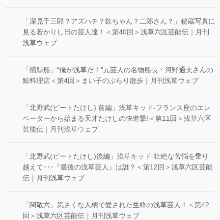
「深見千三郎？アズハチ？欽ちゃん？二郎さん？」秘蔵写真に
見る若かりし日の芸人達！＜第40回＞浅草六区芸能伝｜月刊
浅草ウェブ
「捕鯨船」“俺が浅草だ！”元芸人の名物船長・河野通夫さんの
鯨料理店＜第4回＞まい子のぶらり散歩｜月刊浅草ウェブ
「北野武(ビートたけし) 前編」浅草キッド-フランス座のエレ
ベーターから始まる天才たけしの快進撃!＜第11回＞浅草六区
芸能伝｜月刊浅草ウェブ
「北野武(ビートたけし)後編」浅草キッド-壮絶な苦悩を乗り
越えて･･･『最後の浅草芸人』は誰？＜第12回＞浅草六区芸能
伝｜月刊浅草ウェブ
「関敬六」気さくな人柄で愛された生粋の浅草芸人！＜第42
回＞浅草六区芸能伝｜月刊浅草ウェブ