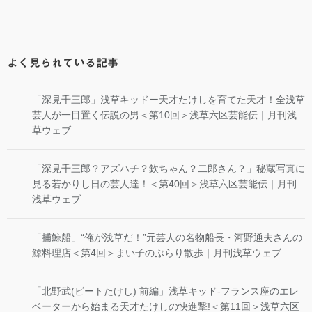
よく見られている記事
「深見千三郎」浅草キッドー天才たけしを育てた天才！全浅草
芸人が一目置く伝説の男＜第10回＞浅草六区芸能伝｜月刊浅
草ウェブ
「深見千三郎？アズハチ？欽ちゃん？二郎さん？」秘蔵写真に
見る若かりし日の芸人達！＜第40回＞浅草六区芸能伝｜月刊
浅草ウェブ
「捕鯨船」“俺が浅草だ！”元芸人の名物船長・河野通夫さんの
鯨料理店＜第4回＞まい子のぶらり散歩｜月刊浅草ウェブ
「北野武(ビートたけし) 前編」浅草キッド-フランス座のエレ
ベーターから始まる天才たけしの快進撃!＜第11回＞浅草六区