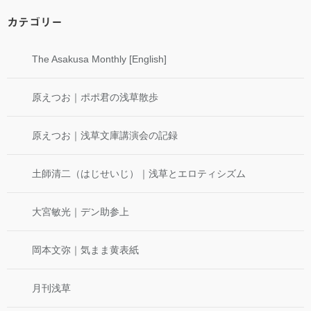
カテゴリー
The Asakusa Monthly [English]
原えつお｜ポポ君の浅草散歩
原えつお｜浅草文庫講演会の記録
土師清二（はじせいじ）｜浅草とエロティシズム
大宮敏光｜デン助参上
岡本文弥｜気まま黄表紙
月刊浅草