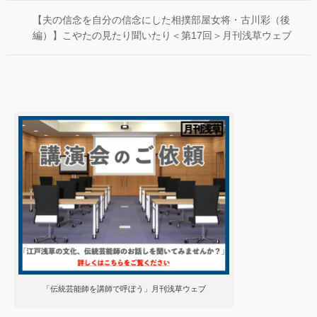
【夫の信念を自分の信念にした相撲部屋女将・古川彩（後
編）】こやたの見たり聞いたり＜第17回＞月刊浅草ウェブ
「伝統芸能師を講師で呼ぼう」月刊浅草ウェブ