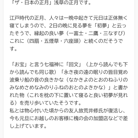
「ザ・日本の正月」浅草の正月です。
江戸時代の正月、人々は一晩中起きて元日は正体無く
寝てしまうので、2日の晩に見る夢を「初夢」と云っ
たそうで、縁起の良い夢（一富士・二鷹・三なすび）
これに（四扇・五煙草・六座頭）と続くのだそうで
す。
「お宝」と言う七福神に「回文」（上から読んでも下
から読んでも同じ歌）「永き夜の遠の眠りの皆目覚め
波乗り船の音の良きかな（なかきよのとおのねふりの
みなめさめなみのりふねのおとのよきかな）」と書か
れた物（これを枕の下に置いて寝ると良い初夢が見れ
る）を売り歩いていたそうです。
私とは物心付いた頃からの友人故荒井修氏が復活し、
今も元旦にお越しのお客様に槐の会の加盟店などで差
し上げています。