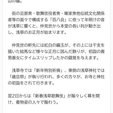
山の鐘。
街の旦那衆・歌舞伎役者衆・噺家衆他伝統文化関係
者等の面々で構成する「百八会」に依って年明けの音
が浅草に響くと、仲見世から本堂の長い列が動き出
し、浅草のお正月が始まります。
仲見世の軒先には紅白の繭玉が、その上には干支を
描いた絵馬など様々な正月に因んだ飾りが、初詣の善
男善女にタイムスリップしたかの錯覚を与えます。
浅草寺では「新年特別祈祷」、東側の浅草神社では
「歳旦祭」が執り行われ、多くの方々が、お寺と神社
の初詣をされて行きます。
翌2日からは「新春浅草歌舞伎」が賑々しく幕を開
け、着物姿の人々で賑わう。