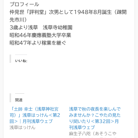
プロフィール
仲見世「評判堂」次男として1948年8月誕生（疎開
先市川）
3歳より浅草 浅草寺幼稚園
昭和46年慶應義塾大学卒業
昭和47年より稼業を継ぐ
いいね:
関連
「土師 幸士（浅草神社宮
浅草で秋の夜長を楽しんで
司）」浅草はっけん＜第2
みませんか？こやたの見た
回＞｜月刊浅草ウェブ
り聞いたり＜第32回＞月
浅草はっけん
刊浅草ウェブ
麻生子八咫（あそうこや