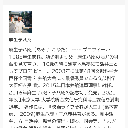
麻生子八咫
麻生子八咫（あそう こやた） ---- プロフィール
1985年生まれ。幼少期より父・麻生八咫の活弁の舞
台を見て育つ。 10歳の時に浅草木馬亭にて活弁士と
してプロデ ビュー。2003年には第48回文部科学大
臣杯全国青 年弁論大会にて最優秀賞である文部科学
大臣杯を受 賞。2015年日本弁論連盟理事に就任。
2016年麻生 八咫・子八咫の記念切手発売。2020
年3月東京大学 大学院総合文化研究科博士課程を満期
退学。 著作には、『映画ライブそれが人生』(高木書
房、 2009)麻生八咫・子八咫共著がある。劇中活
弁、方 言活弁、舞台の演出・脚本、司会等、さまざ