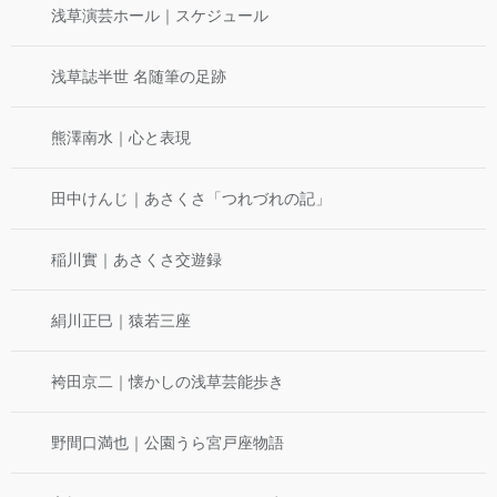
浅草演芸ホール｜スケジュール
浅草誌半世 名随筆の足跡
熊澤南水｜心と表現
田中けんじ｜あさくさ「つれづれの記」
稲川實｜あさくさ交遊録
絹川正巳｜猿若三座
袴田京二｜懐かしの浅草芸能歩き
野間口満也｜公園うら宮戸座物語