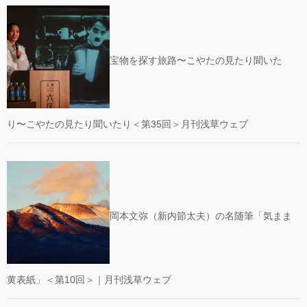
宝物を探す旅路〜こやたの見たり聞いた
り〜こやたの見たり聞いたり＜第35回＞月刊浅草ウェブ
岡本文弥（新内節太夫）の名随筆「気まま
黄表紙」＜第10回＞｜月刊浅草ウェブ