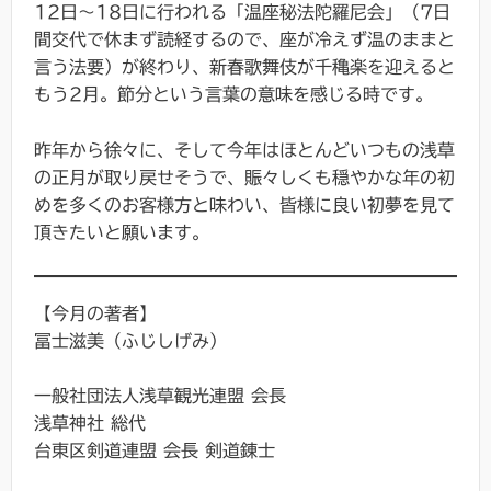
12日～18日に行われる「温座秘法陀羅尼会」（7日
間交代で休まず読経するので、座が冷えず温のままと
言う法要）が終わり、新春歌舞伎が千穐楽を迎えると
もう2月。節分という言葉の意味を感じる時です。
昨年から徐々に、そして今年はほとんどいつもの浅草
の正月が取り戻せそうで、賑々しくも穏やかな年の初
めを多くのお客様方と味わい、皆様に良い初夢を見て
頂きたいと願います。
【今月の著者】
冨士滋美（ふじしげみ）
一般社団法人浅草観光連盟 会長
浅草神社 総代
台東区剣道連盟 会長 剣道錬士