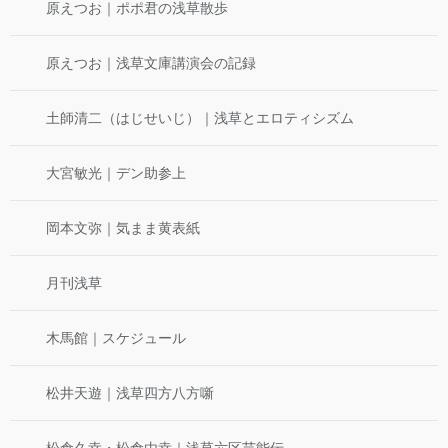
原えつお｜ポポ君の浅草散歩
原えつお｜浅草文庫講演会の記録
土師清二（はじせいじ）｜浅草とエロティシズム
大宮敏光｜デン助参上
岡本文弥｜気まま黄表紙
月刊浅草
木馬館｜スケジュール
松井天遊｜浅草四方八方噺
松倉久幸・松倉由幸｜浅草六区芸能伝