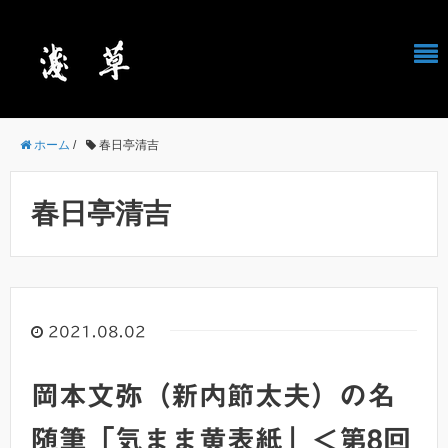
ホーム
/
春日亭清吉
春日亭清吉
2021.08.02
岡本文弥（新内節太夫）の名
随筆「気まま黄表紙」＜第8回