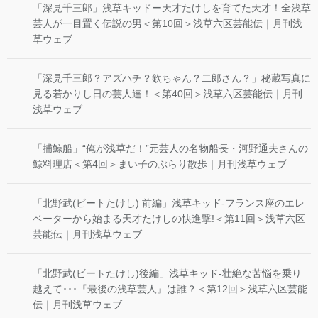
「深見千三郎」浅草キッドー天才たけしを育てた天才！全浅草
芸人が一目置く伝説の男＜第10回＞浅草六区芸能伝｜月刊浅
草ウェブ
「深見千三郎？アズハチ？欽ちゃん？二郎さん？」秘蔵写真に
見る若かりし日の芸人達！＜第40回＞浅草六区芸能伝｜月刊
浅草ウェブ
「捕鯨船」“俺が浅草だ！”元芸人の名物船長・河野通夫さんの
鯨料理店＜第4回＞まい子のぶらり散歩｜月刊浅草ウェブ
「北野武(ビートたけし) 前編」浅草キッド-フランス座のエレ
ベーターから始まる天才たけしの快進撃!＜第11回＞浅草六区
芸能伝｜月刊浅草ウェブ
「北野武(ビートたけし)後編」浅草キッド-壮絶な苦悩を乗り
越えて･･･『最後の浅草芸人』は誰？＜第12回＞浅草六区芸能
伝｜月刊浅草ウェブ