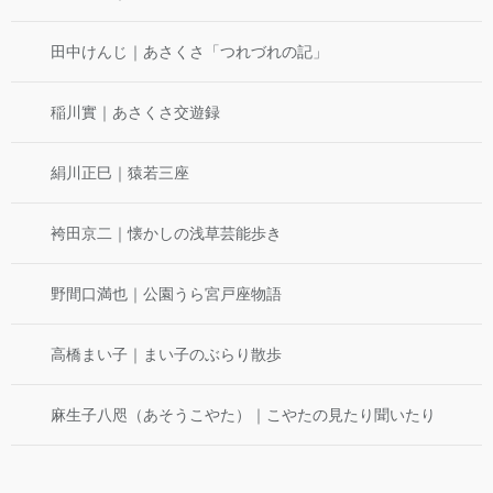
田中けんじ｜あさくさ「つれづれの記」
稲川實｜あさくさ交遊録
絹川正巳｜猿若三座
袴田京二｜懐かしの浅草芸能歩き
野間口満也｜公園うら宮戸座物語
高橋まい子｜まい子のぶらり散歩
麻生子八咫（あそうこやた）｜こやたの見たり聞いたり