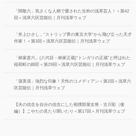
「関敬六」気さくな人柄で愛された生粋の浅草芸人！＜第42
回＞浅草六区芸能伝｜月刊浅草ウェブ
「井上ひさし」“ストリップ界の東京大学”から飛び立った天才
作家！＜第3回＞浅草六区芸能伝｜月刊浅草ウェブ
「林家彦六」(八代目・林家正蔵)“トンガリの正蔵”と呼ばれた
稲荷町の師匠＜第29回＞浅草六区芸能伝｜月刊浅草ウェブ
「渥美清」強烈な印象！天性のコメディアン＜第2回＞浅草六
区芸能伝｜月刊浅草ウェブ
【夫の信念を自分の信念にした相撲部屋女将・古川彩（後
編）】こやたの見たり聞いたり＜第17回＞月刊浅草ウェブ