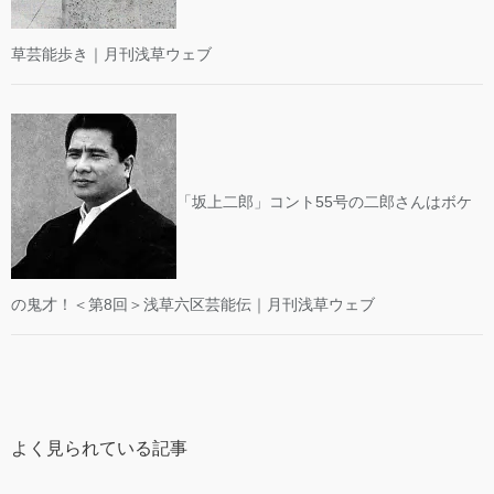
草芸能歩き｜月刊浅草ウェブ
「坂上二郎」コント55号の二郎さんはボケ
の鬼才！＜第8回＞浅草六区芸能伝｜月刊浅草ウェブ
よく見られている記事