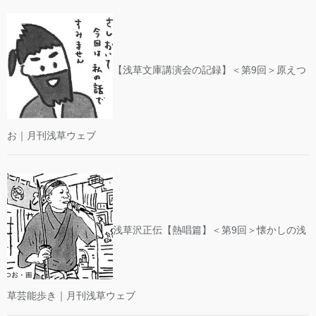
【浅草文庫講演会の記録】＜第9回＞原えつ
お｜月刊浅草ウェブ
浅草沢正伝【熱唱篇】＜第9回＞懐かしの浅
草芸能歩き｜月刊浅草ウェブ