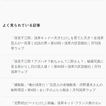
よく見られている記事
「深見千三郎」浅草キッドー天才たけしを育てた天才！全浅草
芸人が一目置く伝説の男＜第10回＞浅草六区芸能伝｜月刊浅
草ウェブ
「深見千三郎？アズハチ？欽ちゃん？二郎さん？」秘蔵写真に
見る若かりし日の芸人達！＜第40回＞浅草六区芸能伝｜月刊
浅草ウェブ
「捕鯨船」“俺が浅草だ！”元芸人の名物船長・河野通夫さんの
鯨料理店＜第4回＞まい子のぶらり散歩｜月刊浅草ウェブ
「北野武(ビートたけし) 前編」浅草キッド-フランス座のエレ