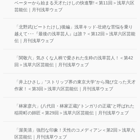
ベーターから始まる天才たけしの快進撃!＜第11回＞浅草六区
芸能伝｜月刊浅草ウェブ
「北野武(ビートたけし)後編」浅草キッド-壮絶な苦悩を乗り
越えて･･･『最後の浅草芸人』は誰？＜第12回＞浅草六区芸能
伝｜月刊浅草ウェブ
「関敬六」気さくな人柄で愛された生粋の浅草芸人！＜第42
回＞浅草六区芸能伝｜月刊浅草ウェブ
「井上ひさし」“ストリップ界の東京大学”から飛び立った天才
作家！＜第3回＞浅草六区芸能伝｜月刊浅草ウェブ
「林家彦六」(八代目・林家正蔵)“トンガリの正蔵”と呼ばれた
稲荷町の師匠＜第29回＞浅草六区芸能伝｜月刊浅草ウェブ
「渥美清」強烈な印象！天性のコメディアン＜第2回＞浅草六
区芸能伝｜月刊浅草ウェブ