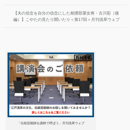
【夫の信念を自分の信念にした相撲部屋女将・古川彩（後
編）】こやたの見たり聞いたり＜第17回＞月刊浅草ウェブ
「伝統芸能師を講師で呼ぼう」月刊浅草ウェブ