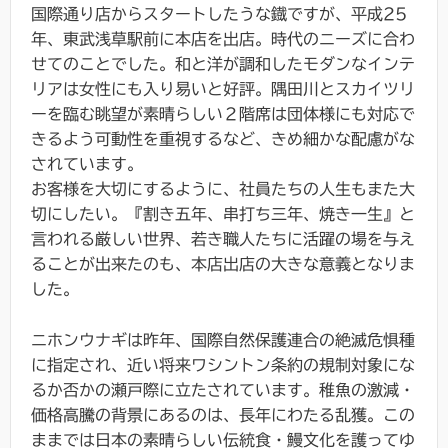
国際通り店からスタートしたうな鐡ですが、平成25
年、東武浅草駅前に本店を出店。時代のニーズに合わ
せてのことでした。和と洋が調和したモダンなインテ
リアは女性にも入り易いと好評。隅田川とスカイツリ
ーを臨む眺望が素晴らしい２階席は団体様にも対応で
きるよう可動性を重視するなど、きめ細かな配慮がな
されています。
お客様を大切にするように、社員たちの人生もまた大
切にしたい。『割き五年、串打ち三年、焼き一生』と
言われる厳しい世界、若き職人たちに活躍の場を与え
ることが出来たのも、本店出店の大きな意義となりま
した。
ニホンウナギは昨年、国際自然保護連合の絶滅危惧種
に指定され、近い将来ワシントン条約の規制対象にな
るか否かの瀬戸際に立たされています。稚魚の激減・
価格高騰の背景にあるのは、長年にわたる乱獲。この
ままでは日本の素晴らしい伝統食・鰻文化を護ってゆ