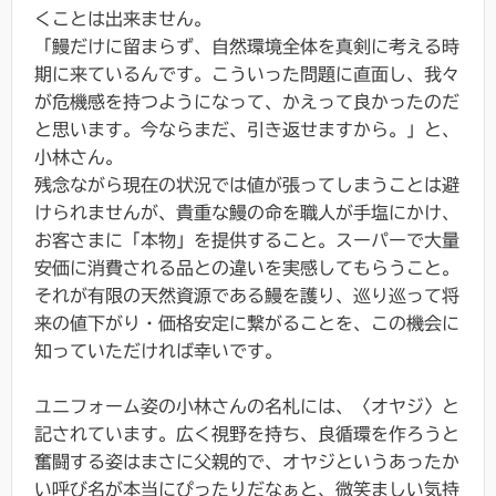
くことは出来ません。
「鰻だけに留まらず、自然環境全体を真剣に考える時
期に来ているんです。こういった問題に直面し、我々
が危機感を持つようになって、かえって良かったのだ
と思います。今ならまだ、引き返せますから。」と、
小林さん。
残念ながら現在の状況では値が張ってしまうことは避
けられませんが、貴重な鰻の命を職人が手塩にかけ、
お客さまに「本物」を提供すること。スーパーで大量
安価に消費される品との違いを実感してもらうこと。
それが有限の天然資源である鰻を護り、巡り巡って将
来の値下がり・価格安定に繋がることを、この機会に
知っていただければ幸いです。
ユニフォーム姿の小林さんの名札には、〈オヤジ〉と
記されています。広く視野を持ち、良循環を作ろうと
奮闘する姿はまさに父親的で、オヤジというあったか
い呼び名が本当にぴったりだなぁと、微笑ましい気持