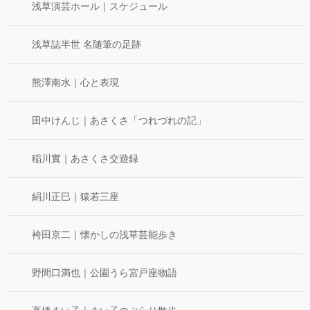
浅草演芸ホール｜スケジュール
浅草誌半世 名随筆の足跡
熊澤南水｜心と表現
田中けんじ｜あさくさ「つれづれの記」
稲川實｜あさくさ交遊録
絹川正巳｜猿若三座
袴田京二｜懐かしの浅草芸能歩き
野間口満也｜公園うら宮戸座物語