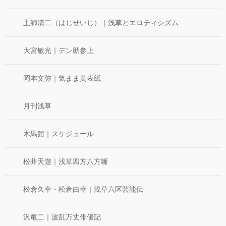
土師清二（はじせいじ）｜浅草とエロティシズム
大宮敏光｜デン助参上
岡本文弥｜気まま黄表紙
月刊浅草
木馬館｜スケジュール
松井天遊｜浅草四方八方噺
松倉久幸・松倉由幸｜浅草六区芸能伝
沢竜二｜波乱万丈俳優記