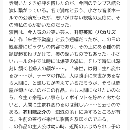
登場いたゞき好評を博したのが、今回のテンブス館公
演に繋がっている。名で満席と云う、小さな音楽ホー
ルでの公演だったが、思いがけない観客の反応に、そ
の時私の心が動いたのだった。
演目は、今人気のお笑い芸人、
升野英知
（
バカリズ
ム
）作「来世不動産」と云う短編だったが、この日の
観客層にピッタリの内容であり、その上にある種の問
題提起を投げかけて、奥の深いものでもあった。小さ
いホールの中では時には爆笑の渦に、そして時には深
刻に頷く老婦人の顔が……。〝来世〟は何に生れ変わ
るか……が、テーマの作品、人は勝手に来世があるな
ら人間に、と誰しもが考えているだろうが、そうは問
屋が卸さないのがこの作品。もし人間になりたいのな
ら、今生で余程いい事をしてポイントを貯めておかな
いと、人間に生まれ変わるのは難しい……と云うので
ある。
芥川龍之介
の「蜘蛛の糸」に通ずるところが有
る。生前の善行が来世に影響を及ぼすのである。
この作品の主人公は幼い時、近所のいじめられっ子の