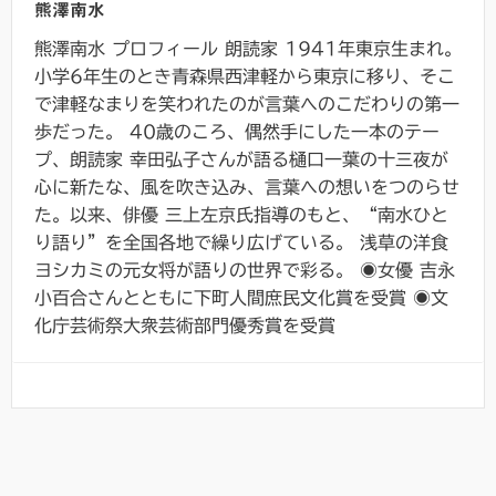
熊澤南水
熊澤南水 プロフィール 朗読家 1941年東京生まれ。
小学6年生のとき青森県西津軽から東京に移り、そこ
で津軽なまりを笑われたのが言葉へのこだわりの第一
歩だった。 40歳のころ、偶然手にした一本のテー
プ、朗読家 幸田弘子さんが語る樋口一葉の十三夜が
心に新たな、風を吹き込み、言葉への想いをつのらせ
た。以来、俳優 三上左京氏指導のもと、“南水ひと
り語り”を全国各地で繰り広げている。 浅草の洋食
ヨシカミの元女将が語りの世界で彩る。 ◉女優 吉永
小百合さんとともに下町人間庶民文化賞を受賞 ◉文
化庁芸術祭大衆芸術部門優秀賞を受賞