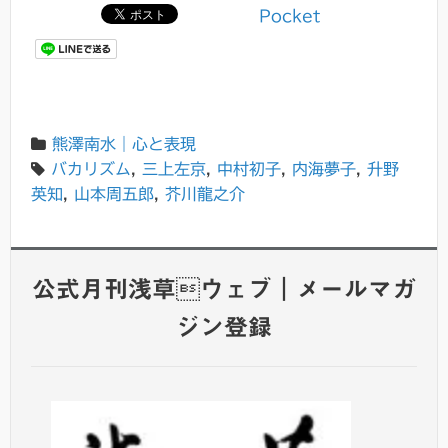
Pocket
熊澤南水｜心と表現
バカリズム
,
三上左京
,
中村初子
,
内海夢子
,
升野
英知
,
山本周五郎
,
芥川龍之介
公式月刊浅草ウェブ｜メールマガ
ジン登録