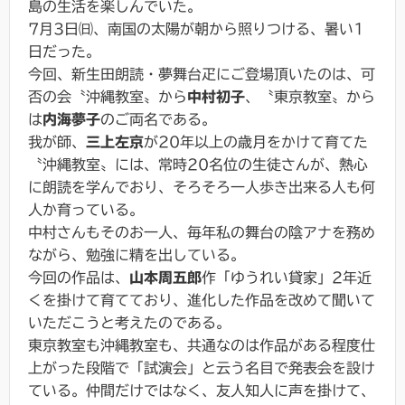
島の生活を楽しんでいた。
7月3日㈰、南国の太陽が朝から照りつける、暑い1
日だった。
今回、新生⽥朗読・夢舞台⽦にご登場頂いたのは、可
否の会〝沖縄教室〟から
中村初子
、〝東京教室〟から
は
内海夢子
のご両名である。
我が師、
三上左京
が20年以上の歳月をかけて育てた
〝沖縄教室〟には、常時20名位の生徒さんが、熱心
に朗読を学んでおり、そろそろ一人歩き出来る人も何
人か育っている。
中村さんもそのお一人、毎年私の舞台の陰アナを務め
ながら、勉強に精を出している。
今回の作品は、
山本周五郎
作「ゆうれい貸家」2年近
くを掛けて育てており、進化した作品を改めて聞いて
いただこうと考えたのである。
東京教室も沖縄教室も、共通なのは作品がある程度仕
上がった段階で「試演会」と云う名目で発表会を設け
ている。仲間だけではなく、友人知人に声を掛けて、