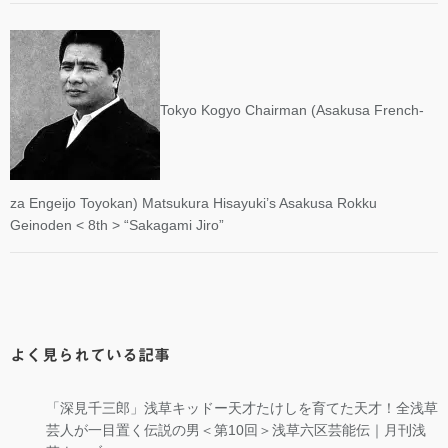
Tokyo Kogyo Chairman (Asakusa French-
za Engeijo Toyokan) Matsukura Hisayuki’s Asakusa Rokku
Geinoden < 8th > “Sakagami Jiro”
よく見られている記事
「深見千三郎」浅草キッドー天才たけしを育てた天才！全浅草
芸人が一目置く伝説の男＜第10回＞浅草六区芸能伝｜月刊浅