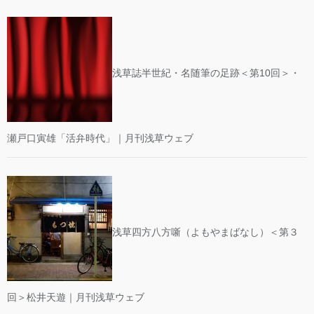
浅草誌半世紀・名随筆の足跡＜第10回＞・
瀬戸口寅雄「活弁時代」｜月刊浅草ウェブ
浅草四方八方噺（よもやまばなし）＜第３
回＞松井天遊｜月刊浅草ウェブ