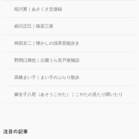
稲川實｜あさくさ交遊録
絹川正巳｜猿若三座
袴田京二｜懐かしの浅草芸能歩き
野間口満也｜公園うら宮戸座物語
高橋まい子｜まい子のぶらり散歩
麻生子八咫（あそうこやた）｜こやたの見たり聞いたり
注目の記事