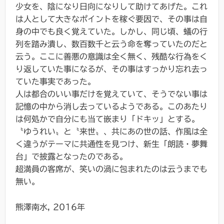
少女を、陰になり日向になりして助けてあげた。これ
は人として大きなポイントを稼ぐ要因で、その事は自
身の中でも良く覚えていた。しかし、同じ頃、蟻の行
列を踏み潰し、数百数千と云う命を奪っていたのだと
云う。ここに善悪の意識は全く無く、残酷な行為をく
り返していた事になるが、その事はすっかり忘れ去っ
ていた事実であった。
人は都合のいい事だけを覚えていて、そうでない事は
記憶の中から消し去っているようである。このあたり
は何処かで自分にも当て嵌まり「ドキッ」とする。
〝ゆうれい〟と〝来世〟、共にあの世の話、作風は全
く違うがテーマに共通性を見つけ、新生「朗読・夢舞
台」で披露となったのである。
超満員の客席が、笑いの渦に包まれたのは云うまでも
無い。
熊澤南水, 2016年