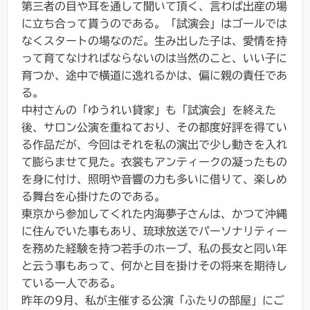
第三者の目や耳を通して聞いて頂く、言わば出産の場
に立ち合って貰うのである。「試演会」はゴールでは
なくスタートの場なのだ。生み出した子は、愛情を持
って育てなければならないのは当然のこと、いい子に
育つか、途中で横道に逸れるかは、偏に親の責任であ
る。
中村さんの「ゆうれい貸家」も「試演会」を終えた
後、サロン公演を重ねており、その都度好評を得てい
る作品だが、今回はそれを私の演出で少し動きを入れ
て膨らませて見た。衣裳もアンティークの凝ったもの
を身に付け、照明や音響の力も多いに借りて、楽しめ
る舞台を心掛けたのである。
東京から参加してくれた内海夢子さんは、かつて沖縄
に住んでいた事もあり、琉球放送でパーソナリティー
を務めた経験を持つ若手のホープ、私の長女と同い年
と云う事もあって、何かと目を掛けその将来を期待し
ている一人である。
昨年の9月、私が主催する公演「ふたりの部屋」にご