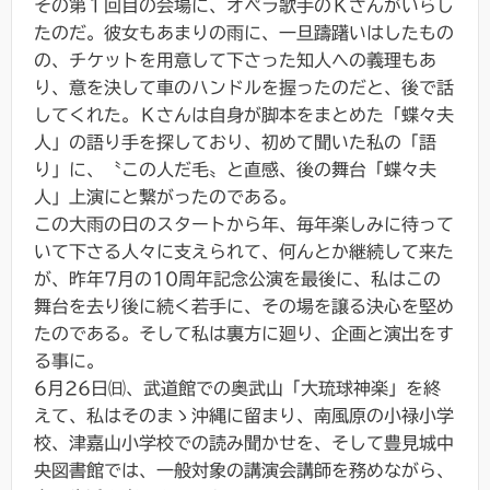
その第１回目の会場に、オペラ歌手のＫさんがいらし
たのだ。彼女もあまりの雨に、一旦躊躇いはしたもの
の、チケットを用意して下さった知人への義理もあ
り、意を決して車のハンドルを握ったのだと、後で話
してくれた。Ｋさんは自身が脚本をまとめた「蝶々夫
人」の語り手を探しており、初めて聞いた私の「語
り」に、〝この人だ⽑〟と直感、後の舞台「蝶々夫
人」上演にと繋がったのである。
この大雨の日のスタートから年、毎年楽しみに待って
いて下さる人々に支えられて、何んとか継続して来た
が、昨年7月の10周年記念公演を最後に、私はこの
舞台を去り後に続く若手に、その場を譲る決心を堅め
たのである。そして私は裏方に廻り、企画と演出をす
る事に。
6月26日㈰、武道館での奥武山「大琉球神楽」を終
えて、私はそのまゝ沖縄に留まり、南風原の小禄小学
校、津嘉山小学校での読み聞かせを、そして豊見城中
央図書館では、一般対象の講演会講師を務めながら、