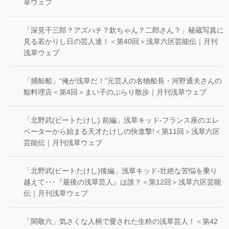
草ウェブ
「深見千三郎？アズハチ？欽ちゃん？二郎さん？」秘蔵写真に
見る若かりし日の芸人達！＜第40回＞浅草六区芸能伝｜月刊
浅草ウェブ
「捕鯨船」“俺が浅草だ！”元芸人の名物船長・河野通夫さんの
鯨料理店＜第4回＞まい子のぶらり散歩｜月刊浅草ウェブ
「北野武(ビートたけし) 前編」浅草キッド-フランス座のエレ
ベーターから始まる天才たけしの快進撃!＜第11回＞浅草六区
芸能伝｜月刊浅草ウェブ
「北野武(ビートたけし)後編」浅草キッド-壮絶な苦悩を乗り
越えて･･･『最後の浅草芸人』は誰？＜第12回＞浅草六区芸能
伝｜月刊浅草ウェブ
「関敬六」気さくな人柄で愛された生粋の浅草芸人！＜第42