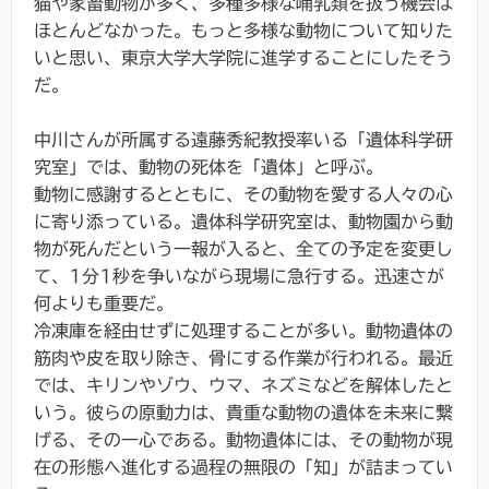
猫や家畜動物が多く、多種多様な哺乳類を扱う機会は
ほとんどなかった。もっと多様な動物について知りた
いと思い、東京大学大学院に進学することにしたそう
だ。
中川さんが所属する遠藤秀紀教授率いる「遺体科学研
究室」では、動物の死体を「遺体」と呼ぶ。
動物に感謝するとともに、その動物を愛する人々の心
に寄り添っている。遺体科学研究室は、動物園から動
物が死んだという一報が入ると、全ての予定を変更し
て、1分1秒を争いながら現場に急行する。迅速さが
何よりも重要だ。
冷凍庫を経由せずに処理することが多い。動物遺体の
筋肉や皮を取り除き、骨にする作業が行われる。最近
では、キリンやゾウ、ウマ、ネズミなどを解体したと
いう。彼らの原動力は、貴重な動物の遺体を未来に繋
げる、その一心である。動物遺体には、その動物が現
在の形態へ進化する過程の無限の「知」が詰まってい