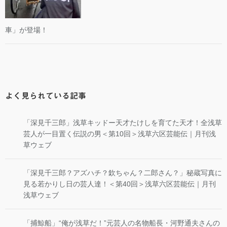
車」が登場！
よく見られている記事
「深見千三郎」浅草キッドー天才たけしを育てた天才！全浅草
芸人が一目置く伝説の男＜第10回＞浅草六区芸能伝｜月刊浅
草ウェブ
「深見千三郎？アズハチ？欽ちゃん？二郎さん？」秘蔵写真に
見る若かりし日の芸人達！＜第40回＞浅草六区芸能伝｜月刊
浅草ウェブ
「捕鯨船」“俺が浅草だ！”元芸人の名物船長・河野通夫さんの