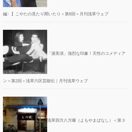
編〉】こやたの見たり聞いたり＜第8回＞月刊浅草ウェブ
「渥美清」強烈な印象！天性のコメディア
ン＜第2回＞浅草六区芸能伝｜月刊浅草ウェブ
浅草四方八方噺（よもやまばなし）＜第３