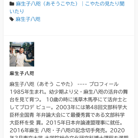
麻生子八咫（あそうこやた）｜こやたの見たり聞
いたり
麻生子八咫
麻生子八咫
麻生子八咫（あそう こやた） ---- プロフィール
1985年生まれ。幼少期より父・麻生八咫の活弁の舞
台を見て育つ。 10歳の時に浅草木馬亭にて活弁士と
してプロデ ビュー。2003年には第48回文部科学大
臣杯全国青 年弁論大会にて最優秀賞である文部科学
大臣杯を受 賞。2015年日本弁論連盟理事に就任。
2016年麻生 八咫・子八咫の記念切手発売。2020
年3月東京大学 大学院総合文化研究科博士課程を満期