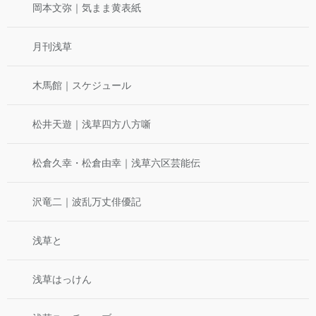
岡本文弥｜気まま黄表紙
月刊浅草
木馬館｜スケジュール
松井天遊｜浅草四方八方噺
松倉久幸・松倉由幸｜浅草六区芸能伝
沢竜二｜波乱万丈俳優記
浅草と
浅草はっけん