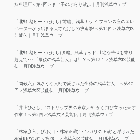
鯨料理店＜第4回＞まい子のぶらり散歩｜月刊浅草ウェブ
「北野武(ビートたけし) 前編」浅草キッド-フランス座のエレ
ベーターから始まる天才たけしの快進撃!＜第11回＞浅草六区
芸能伝｜月刊浅草ウェブ
「北野武(ビートたけし)後編」浅草キッド-壮絶な苦悩を乗り
越えて･･･『最後の浅草芸人』は誰？＜第12回＞浅草六区芸能
伝｜月刊浅草ウェブ
「関敬六」気さくな人柄で愛された生粋の浅草芸人！＜第42
回＞浅草六区芸能伝｜月刊浅草ウェブ
「井上ひさし」“ストリップ界の東京大学”から飛び立った天才
作家！＜第3回＞浅草六区芸能伝｜月刊浅草ウェブ
「林家彦六」(八代目・林家正蔵)“トンガリの正蔵”と呼ばれた
稲荷町の師匠＜第29回＞浅草六区芸能伝｜月刊浅草ウェブ