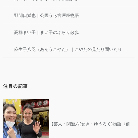
野間口満也｜公園うら宮戸座物語
高橋まい子｜まい子のぶらり散歩
麻生子八咫（あそうこやた）｜こやたの見たり聞いたり
注目の記事
【芸人・関遊六(せき・ゆうろく)物語〈前