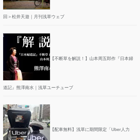
回＞松井天遊｜月刊浅草ウェブ
【不断草を解説！】山本周五郎作『日本婦
道記』熊澤南水｜浅草ユーチューブ
【配車無料】浅草に期間限定「Uber人力