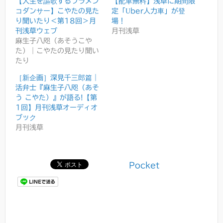
【人生を謳歌するフラメン
【配車無料】浅草に期間限
コダンサー】こやたの見た
定「Uber人力車」が登
り聞いたり＜第18回＞月
場！
刊浅草ウェブ
月刊浅草
麻生子八咫（あそうこや
た）｜こやたの見たり聞い
たり
［新企画］深見千三郎篇｜
活弁士『麻生子八咫（あそ
う こやた）』が語る!【第
1回】月刊浅草オーディオ
ブック
月刊浅草
Pocket