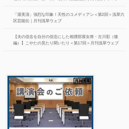
「渥美清」強烈な印象！天性のコメディアン＜第2回＞浅草六
区芸能伝｜月刊浅草ウェブ
【夫の信念を自分の信念にした相撲部屋女将・古川彩（後
編）】こやたの見たり聞いたり＜第17回＞月刊浅草ウェブ