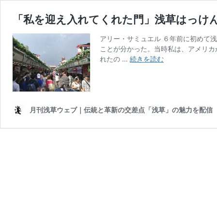
「私を迎え入れてくれた門」浅草はっけん
アリー・サミュエル ６年前に初めて
ことが分かった。当時私は、アメリカ
「私
れたの …
続きを読む
を
迎
え
入
れ
月刊浅草ウェブ｜伝統と革新の交差点「浅草」の魅力を配信
て
く
れ
た
門」
浅
草
は
っ
け