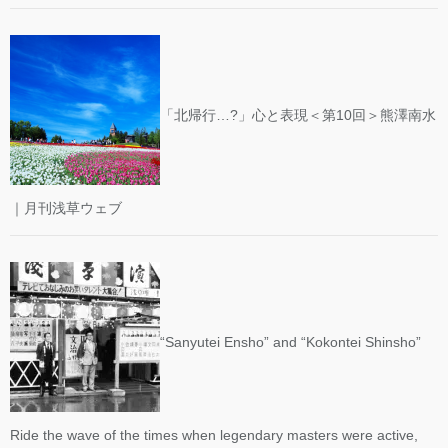
「北帰行…?」心と表現＜第10回＞熊澤南水
｜月刊浅草ウェブ
“Sanyutei Ensho” and “Kokontei Shinsho”
Ride the wave of the times when legendary masters were active,