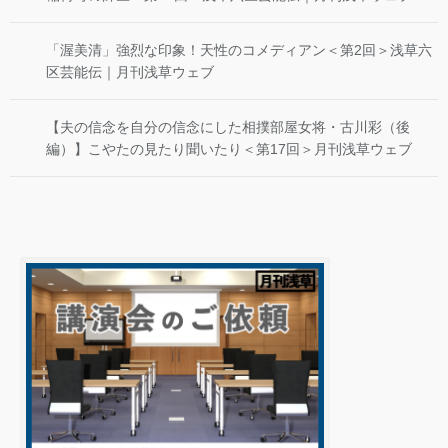
「渥美清」強烈な印象！天性のコメディアン＜第2回＞浅草六
区芸能伝｜月刊浅草ウェブ
【夫の信念を自分の信念にした相撲部屋女将・古川彩（後
編）】こやたの見たり聞いたり＜第17回＞月刊浅草ウェブ