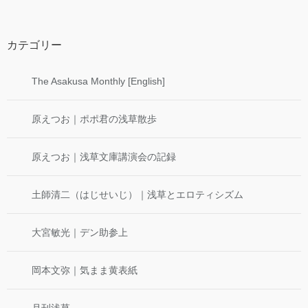
カテゴリー
The Asakusa Monthly [English]
原えつお｜ポポ君の浅草散歩
原えつお｜浅草文庫講演会の記録
土師清二（はじせいじ）｜浅草とエロティシズム
大宮敏光｜デン助参上
岡本文弥｜気まま黄表紙
月刊浅草