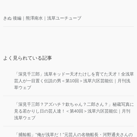
きぬ 後編｜熊澤南水｜浅草ユーチューブ
よく見られている記事
「深見千三郎」浅草キッドー天才たけしを育てた天才！全浅草
芸人が一目置く伝説の男＜第10回＞浅草六区芸能伝｜月刊浅
草ウェブ
「深見千三郎？アズハチ？欽ちゃん？二郎さん？」秘蔵写真に
見る若かりし日の芸人達！＜第40回＞浅草六区芸能伝｜月刊
浅草ウェブ
「捕鯨船」“俺が浅草だ！”元芸人の名物船長・河野通夫さんの