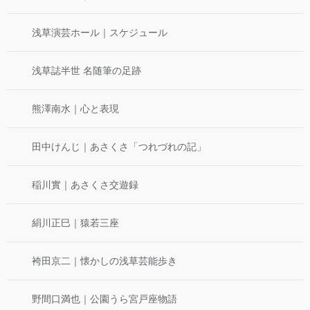
浅草演芸ホール｜スケジュール
浅草誌半世 名随筆の足跡
熊澤南水｜心と表現
田中けんじ｜あさくさ「つれづれの記」
稲川實｜あさくさ交遊録
絹川正巳｜猿若三座
袴田京二｜懐かしの浅草芸能歩き
野間口満也｜公園うら宮戸座物語