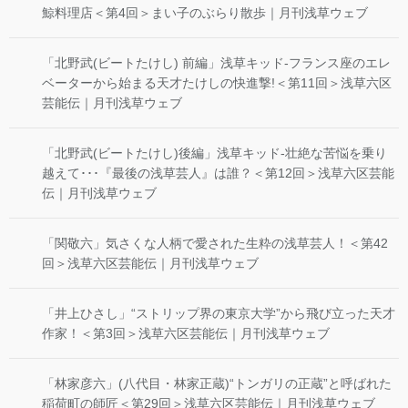
鯨料理店＜第4回＞まい子のぶらり散歩｜月刊浅草ウェブ
「北野武(ビートたけし) 前編」浅草キッド-フランス座のエレ
ベーターから始まる天才たけしの快進撃!＜第11回＞浅草六区
芸能伝｜月刊浅草ウェブ
「北野武(ビートたけし)後編」浅草キッド-壮絶な苦悩を乗り
越えて･･･『最後の浅草芸人』は誰？＜第12回＞浅草六区芸能
伝｜月刊浅草ウェブ
「関敬六」気さくな人柄で愛された生粋の浅草芸人！＜第42
回＞浅草六区芸能伝｜月刊浅草ウェブ
「井上ひさし」“ストリップ界の東京大学”から飛び立った天才
作家！＜第3回＞浅草六区芸能伝｜月刊浅草ウェブ
「林家彦六」(八代目・林家正蔵)“トンガリの正蔵”と呼ばれた
稲荷町の師匠＜第29回＞浅草六区芸能伝｜月刊浅草ウェブ