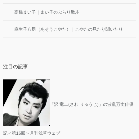
高橋まい子｜まい子のぶらり散歩
麻生子八咫（あそうこやた）｜こやたの見たり聞いたり
注目の記事
「沢 竜二(さわ りゅうじ)」の波乱万丈俳優
記＜第16回＞月刊浅草ウェブ